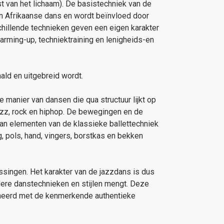
t van het lichaam). De basistechniek van de
n Afrikaanse dans en wordt beïnvloed door
chillende technieken geven een eigen karakter
Warming-up, techniektraining en lenigheids-en
ld en uitgebreid wordt.
 manier van dansen die qua structuur lijkt op
azz, rock en hiphop. De bewegingen en de
van elementen van de klassieke ballettechniek
, pols, hand, vingers, borstkas en bekken
assingen. Het karakter van de jazzdans is dus
dere danstechnieken en stijlen mengt. Deze
ineerd met de kenmerkende authentieke