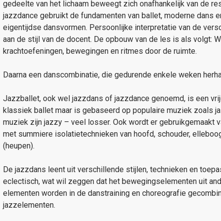
gedeelte van het lichaam beweegt zich onafhankelijk van de res
jazzdance gebruikt de fundamenten van ballet, moderne dans e
eigentijdse dansvormen. Persoonlijke interpretatie van de vers
aan de stijl van de docent. De opbouw van de les is als volgt: 
krachtoefeningen, bewegingen en ritmes door de ruimte.
Daarna een danscombinatie, die gedurende enkele weken herhaa
Jazzballet, ook wel jazzdans of jazzdance genoemd, is een vrije
klassiek ballet maar is gebaseerd op populaire muziek zoals j
muziek zijn jazzy – veel losser. Ook wordt er gebruikgemaakt 
met summiere isolatietechnieken van hoofd, schouder, elleboog
(heupen).
De jazzdans leent uit verschillende stijlen, technieken en toep
eclectisch, wat wil zeggen dat het bewegingselementen uit an
elementen worden in de danstraining en choreografie gecomb
jazzelementen.